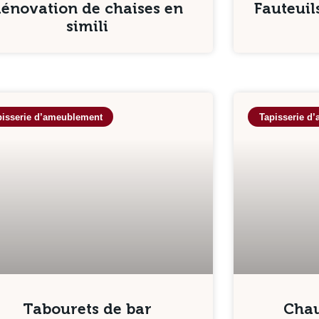
énovation de chaises en
Fauteui
simili
pisserie d’ameublement
Tapisserie d
Tabourets de bar
Chau