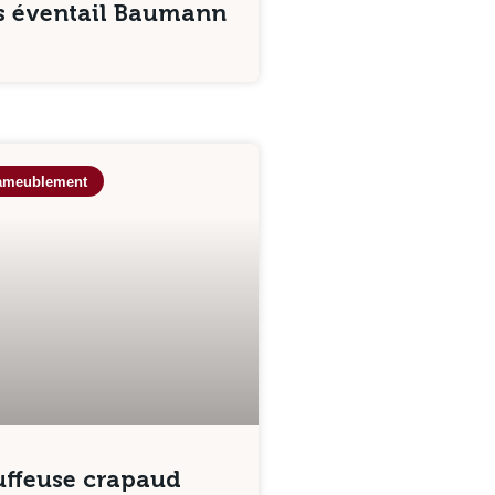
ls éventail Baumann
’ameublement
ffeuse crapaud