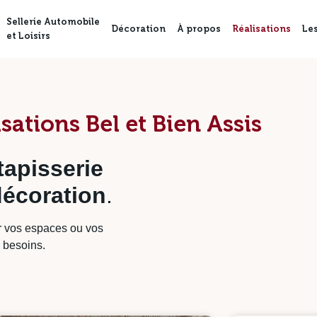
Sellerie Automobile
Décoration
À propos
Réalisations
Le
et Loisirs
isations Bel et Bien Assis
tapisserie
décoration
.
r vos espaces ou vos
s besoins.