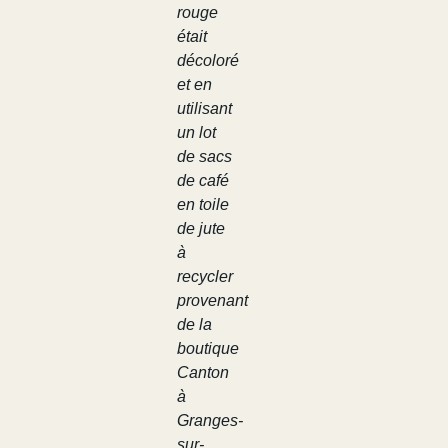
rouge
était
décoloré
et en
utilisant
un lot
de sacs
de café
en toile
de jute
à
recycler
provenant
de la
boutique
Canton
à
Granges-
sur-