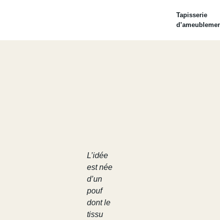
Tapisserie
d’ameublemen
L’idée
est née
d’un
pouf
dont le
tissu