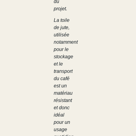
du
projet.
La toile
de jute,
utilisée
notamment
pour le
stockage
et le
transport
du café
est un
matériau
résistant
et donc
idéal
pour un
usage